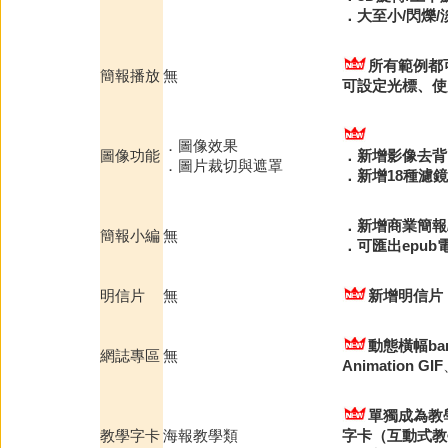
．大至小/閃爍/
所有範例都
簡報播放
無
可設定光標、使
．圖像效果
圖像功能
．新增影像去背
．圖片裁切與遮罩
．新增18種濾鏡
．新增商業簡報
簡報小編
無
．可匯出epub
明信片
無
新增明信片
動態橫幅ba
網誌專區
無
Animation GIF
單獨成為教
教學字卡
海報教學類
字卡（互動式教