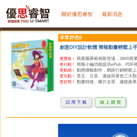
關於優思睿智
最新消息
非常好色9
創意DIY設計軟體 簡報動畫輕鬆上
商業圖庫範例新登場，3800商
更豐富！
簡報小編功能提供ePub、PD
更行動！
動態橫幅創作，網路行銷輕鬆上
更動感！
英文、注音、連線與著色三大類
更互動！
動畫特效、圖片去背、濾鏡效果
更好用！
試 用 下 載
線 上 購 買