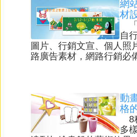
網站
材
「
自行
圖片、行銷文宣、個人照
路廣告素材，網路行銷必
動
格
8
多