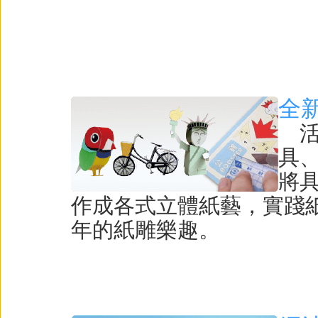
全
活
具
將
作成各式立體紙藝，實踐
年的紙雕樂趣。