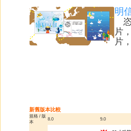
明
恣
片
片
新舊版本比較
規格 / 版
8.0
9.0
本