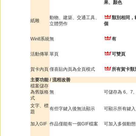
果、顏色
動物、建築、交通工具、
類別相同，
紙雕
立體勞作
個
Win8系統
無
有
活動傳單
單頁
可雙頁
賀卡內頁
僅喜貼內頁為全頁模式
所有賀卡類
主要功能 / 流程改善
檔案儲存
為舊版格
無
可儲存為 6、7
式
文字、標
有些字鍵入後無法顯示
可顯示所有鍵入
題
加入GIF
作品僅能有一個GIF檔案
可加入多個動態